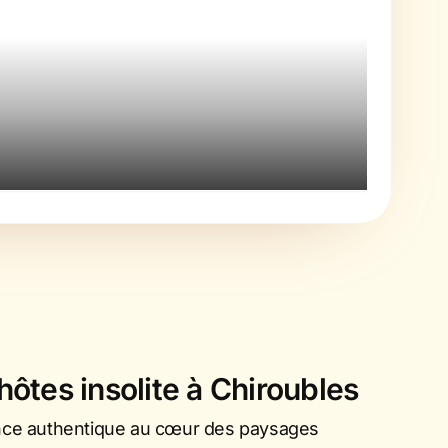
INTÉR
Une 
ôtes insolite à Chiroubles
nce authentique au cœur des paysages