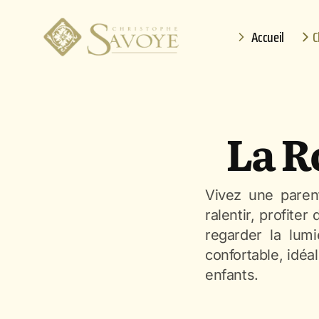
Accueil
C
La R
Vivez une paren
ralentir, profite
regarder la lum
confortable, idéa
enfants.