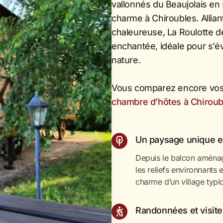
vallonnés du Beaujolais en 
charme à Chiroubles. Allia
chaleureuse, La Roulotte d
enchantée, idéale pour s’év
nature.
Vous comparez encore vos 
chambre d’hôtes à Chiroub
Un paysage unique en
Depuis le balcon aménag
les reliefs environnants 
charme d’un village typi
Randonnées et visite