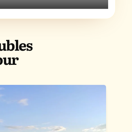
ubles
our